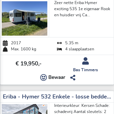
Zeer nette Eriba Hymer
exciting 535 1e eigenaar Rook
en huisdier vrij Ca...
2017
5.35 m
Max. 1600 kg
4 slaapplaatsen
€ 19,950,-
Bas Timmers
Bewaar
Eriba - Hymer 532 Enkele - losse bedden of XXL bed & luifel
Interieurkleur: Kersen Schade:
schadevrij Aantal sleutels: 2