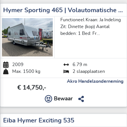
Hymer Sporting 465 | Volautomatische Mover | ZGAN Voortent | Lattenbodem | Ombouwbare Rondzit | Luifel | Fransbed | Fietsenrek
Functioneel Kraan: Ja Indeling
Zit: Dinette (kop) Aantal
bedden: 1 Bed: Fr...
2009
6.79 m
Max. 1500 kg
2 slaapplaatsen
Akro Handelsonderneming
€ 14,750,-
Bewaar
Eiba Hymer Exciting 535