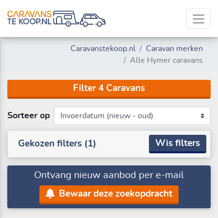
Caravanstekoop.nl
Caravan merken
Alle Hymer caravans
Filter
4
Caravan
s
Sorteer op
Wis filters
Gekozen filters (
1
)
Ontvang nieuw aanbod per e-mail
Bewaar deze zoekopdracht