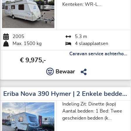
Kenteken: WR-L...
2005
5.3 m
Max. 1500 kg
4 slaapplaatsen
Caravan service achterho...
€ 9,975,-
Bewaar
Eriba Nova 390 Hymer | 2 Enkele bedden | Mover | Fietsenrek | Ultraheat verwarming | Alko ATC | Lattenbodem
Indeling Zit: Dinette (kop)
Aantal bedden: 1 Bed: Twee
gescheiden bedden (k...