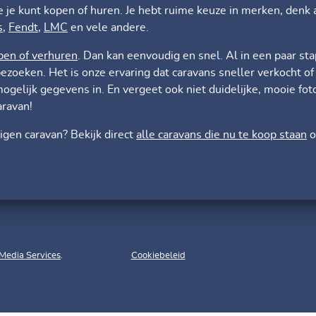
e je kunt kopen of huren. Je hebt ruime keuze in merken, denk 
s
,
Fendt
,
LMC
en vele andere.
pen of verhuren
. Dan kan eenvoudig en snel. Al in een paar 
ezoeken. Het is onze ervaring dat caravans sneller verkocht o
mogelijk gegevens in. En vergeet ook niet duidelijke, mooie fot
aravan!
eigen caravan? Bekijk direct
alle caravans die nu te koop staan
o
Media Services
.
Cookiebeleid