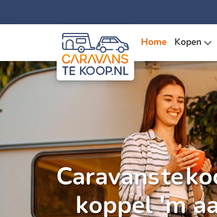
Home
Kopen
Caravans te ko
koppel 'm aa