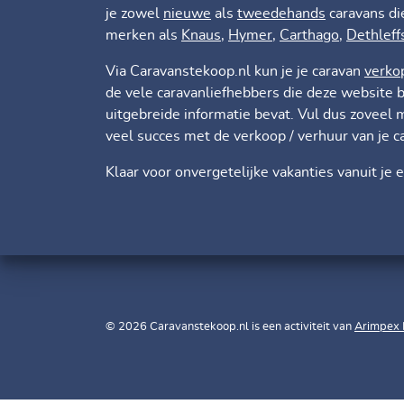
je zowel
nieuwe
als
tweedehands
caravans di
merken als
Knaus
,
Hymer
,
Carthago
,
Dethleff
Via Caravanstekoop.nl kun je je caravan
verko
de vele caravanliefhebbers die deze website b
uitgebreide informatie bevat. Vul dus zoveel 
veel succes met de verkoop / verhuur van je c
Klaar voor onvergetelijke vakanties vanuit je 
© 2026 Caravanstekoop.nl is een activiteit van
Arimpex 