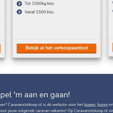
Tot 1500kg kilo
Vanaf 1500 kilo
 trekhaak
Bekijk al het verkoopaanbod
pel 'm aan en gaan!
 over? Caravanstekoop.nl is dé website voor het
kopen
,
huren
e
 voor jouw volgende caravan vakantie! Op Caravanstekoop.nl vi