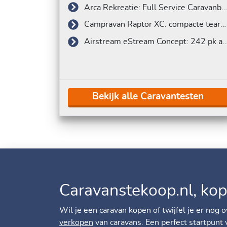
Arca Rekreatie: Full Service Caravanbedrijf
Campravan Raptor XC: compacte teardrop van 7m.
Airstream eStream Concept: 242 pk aan je
Bekijk alle Caravantesten
Caravanstekoop.nl, kop
Wil je een caravan kopen of twijfel je er nog
verkopen
van caravans. Een perfect startpunt