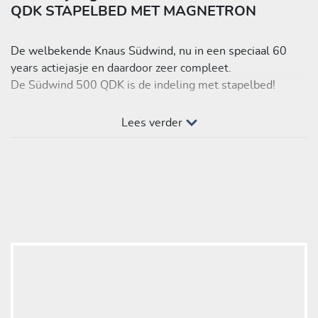
QDK STAPELBED MET MAGNETRON
De welbekende Knaus Südwind, nu in een speciaal 60
years actiejasje en daardoor zeer compleet.
De Südwind 500 QDK is de indeling met stapelbed!
Het model in Borculo heeft de volgende extra
Lees verder
fabrieksopties:
- Fietsendrager op dissel kantelbaar
- Gas pakket
- Reservewielhouder in disselbak
- Externe WIFI en data dome/antenne
- Truma CP-Plus digitale kachelbediening
- Magnetron in keukenblok
- Friswatertankmeter
- Bedverbreding met opvulkussens voor de zitgroep
- Bekleding: Active Rock