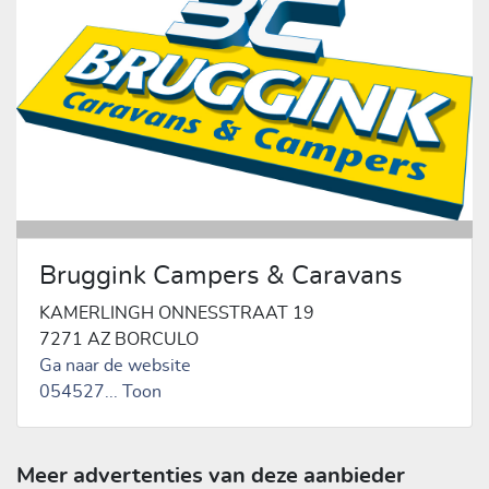
Radio/TV
Accessoires:
Televisiebeugel
Keuken
Indelingen:
Middenkeuken
Accessoires:
Boiler, Gascomfoor (Aantal pitten: 3),
Koelkast, Vriesvak
Exterieur/Interieur
Indelingen:
Middendinette
Accessoires:
Buitenlamp, Combicassettes, Dakluik,
Bruggink Campers & Caravans
Dakluik heki, Fietsenrek, Hagelbestendig dak, Hordeur,
KAMERLINGH ONNESSTRAAT 19
Indirecte verlichting, Leeslampjes, Lichtmetalen velgen
7271 AZ BORCULO
Ga naar de website
Sanitair
054527
... Toon
Indelingen:
Midden-opstelling
Accessoires:
Cassettetoilet, Schoonwatertank (vast)
Slaapcomfort
Meer advertenties van deze aanbieder