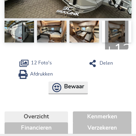
+12
12 Foto's
Delen
Afdrukken
Bewaar
Overzicht
Kenmerken
Financieren
Verzekeren