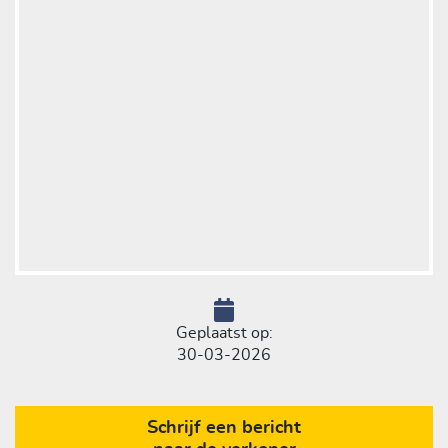
De totale prijs van deze caravan komt daarmee op €
36.698,-
Uiteraard bent u van harte welkom bij Bruggink Caravans
& Campers.
Vanwege de grote vraag naar caravans en campers vragen
wij u vooraf te informeren of het voertuig nog beschikbaar
is.
Geplaatst op:
30-03-2026
Kijk voor onze complete voorraad op onze website:
www.brugginkcaravans.nl
Schrijf een bericht
Ledig gewicht = kentekengewicht zonder opties en