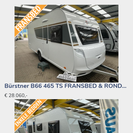
Slaapplaatsen
6 plaatsen
Aantal bedden
4 bedden
2-persoonsbed (lxb)
1-persoonsbed (lxb)
1-persoonsbed (lxb)
2-persoonsbed (lxb)
208 x 140
200 x 80
200 x 80
185 x 120
Indelingen:
Dwarsbed, Stapelbed dwars
Sanitair
Indelingen:
Midden-opstelling
Bürstner B66 465 TS FRANSBED & RONDZIT 1600KG
Accessoires:
Cassettetoilet, Schoonwatertank (vast)
€ 28.060,-
Knaus Sudwind 60 Years 500 QDK
STAPELBED MET MAGNETRON
Knaus Sudwind 60 Years 500 QDK STAPELBED MET
MAGNETRON